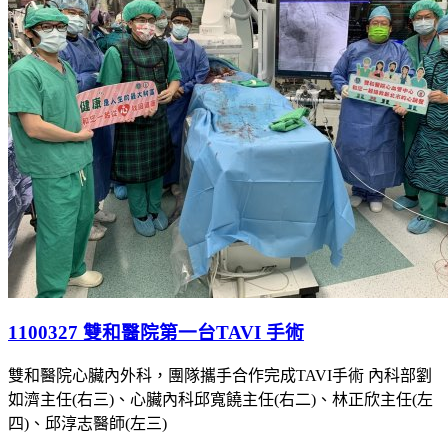
1100327 雙和醫院第一台TAVI 手術
雙和醫院心臟內外科，團隊攜手合作完成TAVI手術 內科部劉
如濟主任(右三)、心臟內科邱寬饒主任(右二)、林正欣主任(左
四)、邱淳志醫師(左三)